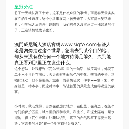
皇冠分红
竹子十天就长高了十米，这不是什么奇怪的事情，而是春天最实实
在在的生长速度，这个小故事在网上传开来了，大家都当笑话来
看，但笑完之后也许可以想想，我们有多久没留意过一棵普通的竹
子，正在悄悄地拔节生长。
澳門威尼斯人酒店官網www.siqfo.com有些人
老是匆匆走过这个世界，急着去到某个目的地，
却从来没有在任何一个地方待得足够久，久到能
真正看到那里正在发生什么。
这个想法，让我想到《瓦尔登湖》里的一句话。梭罗写道，他花了
二十六个月住在湖边，天天观察湖面颜色的变化、季节的更替、动
物的活动，他不是要躲开城市，而是想证实一件事——慢下来，本
身就是一种本事，而这种本事，能让普通的风景变成值得说道的故
事。
小时候，我老觉得，自然在很远的地方，在山里，在海边，在某个
专门的保护区里，城市里的我和春天、和生长、和泥土隔着一层水
泥地。但《瓦尔登湖》让我认识到，真正的自然观察不需要走远
路，它需要的只是"在一个地方待得足够久"。