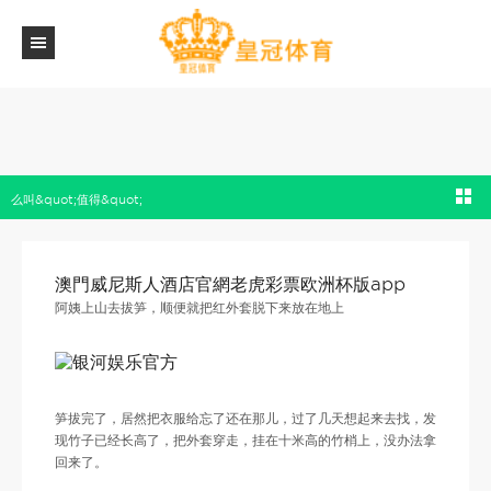
澳門威尼斯人酒店官網老虎彩票欧洲杯版app | 那件挂在十米高竹梢上的红外套，教会我
么叫&quot;值得&quot;
澳門威尼斯人酒店官網老虎彩票欧洲杯版app
阿姨上山去拔笋，顺便就把红外套脱下来放在地上
笋拔完了，居然把衣服给忘了还在那儿，过了几天想起来去找，发
现竹子已经长高了，把外套穿走，挂在十米高的竹梢上，没办法拿
回来了。