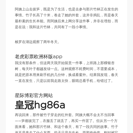
阿姨上山去拔笋，既是为了生活，也是去参与那片竹林正在发生的
事情。竹子长高了十米，卷走了她的外套，这并非捣乱，而是春天
最朴素的生长本能。而阿姨后来上网分享这件事，并非在埋怨，而
是在说：我和这片竹林，共同有了一段小事情。
梭罗在湖边观察了两年冬天。
老虎彩票欧洲杯版app
我没有那条件，但这两天我开始留意一件事，上班路上那棵银杏
树，每天叶子都越发绿一点。这种观察不耗费时间，不需要成本，
就是把原本用来刷手机的几分钟，换成看窗外。结果我发现，春天
一直在发生，只是以前我走路太快，眼睛总看手机，给错过了。
星际博彩官方网站
皇冠hg86a
再说回来，那件被竹子穿走的红外套。阿姨大概不会太不当回事
——笋都拔完了，衣服丢了就丢了，再买一件罢了。但从另一个方
面来看，她和那片竹林、和这个春天，有了一段共同的故事。竹子
并不是拿走了什么东西，竹子只是在生长，而那件外套，刚好被它