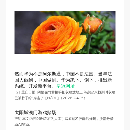
然而华为不是阿尔斯通，中国不是法国。当年法
国人做到，中国做到。华为跪下、倒下，推出新
系统、开发新平台。
皇冠网址
[2] 重庆日报. 阿姨在竹林拔笋把衣服放地上 等想起来找到时衣服
已被竹子给"穿走了"[N/OL]. (2026-04-15).
太阳城澳门游戏赌场
声明:本文内容96%左右为人工手写原创乙肝能治好吗，少部分借
助AI辅助。