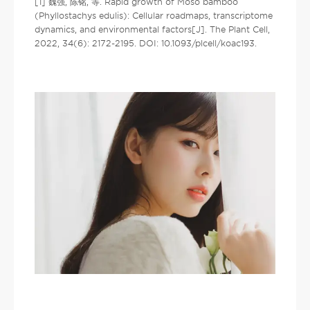
[1] 魏强, 陈铭, 等. Rapid growth of Moso bamboo
(Phyllostachys edulis): Cellular roadmaps, transcriptome
dynamics, and environmental factors[J]. The Plant Cell,
2022, 34(6): 2172-2195. DOI: 10.1093/plcell/koac193.