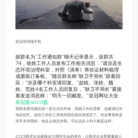
皇冠管理端手机
据群名为“工作通知群”聊天记录显示，该群共
74，徐姓工作人员发布工作相关消息：“请涉及生
态环境治理科室，对照《清单》将佐证材料梳理
成册装订备检。”随后群名称“耿卫平局长”跟着回
应：“涉及哪个科室请回复。”赵姓、张姓、魏
姓、范姓4名工作人员回复后，“耿卫平局长”紧接
着发送消息称：“明天一回戴套。”皇冠网址大全
皇冠盘abcd盘
我跟老婆结婚后就一直生活在外地，我因工作的需要，也被调往外
地去驻扎，这份工作的工资很高我也就欣然答应了。对这事我爸是
非常支持我的，他这么地支持我，可以说从小到大都是这样。
2023两岸企业家峰会10周年年会的举办，让两岸企业界重量级人