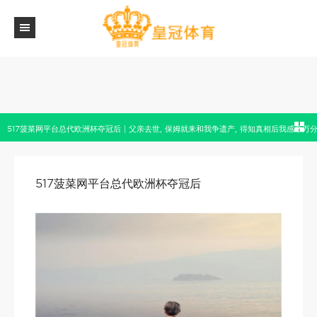
517菠菜网平台总代欧洲杯夺冠后 | 父亲去世, 保姆就来和我争遗产, 得知真相后我感激万
517菠菜网平台总代欧洲杯夺冠后