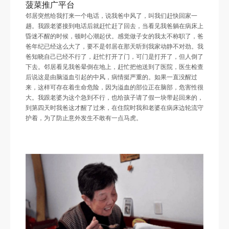
菠菜推广平台
邻居突然给我打来一个电话，说我爸中风了，叫我们赶快回家一
趟。我跟老婆接到电话后就赶忙赶了回去，当看见我爸躺在病床上
昏迷不醒的时候，顿时心潮起伏。感觉做子女的我太不称职了，爸
爸年纪已经这么大了，要不是邻居在那天听到我家动静不对劲。我
爸知晓自己已经不行了，赶忙打开了门，可门是打开了，但人倒了
下去。邻居看见我爸晕倒在地上，赶忙把他送到了医院，医生检查
后说这是由脑溢血引起的中风，病情挺严重的。如果一直没醒过
来，这样可存在着生命危险，因为溢血的部位正在脑部，危害性很
大。我跟老婆为这个急到不行，也给孩子请了假一块带起回来的，
到第四天时我爸这才醒了过来，在住院时我和老婆在病床边轮流守
护着，为了防止意外发生不敢有一点马虎。