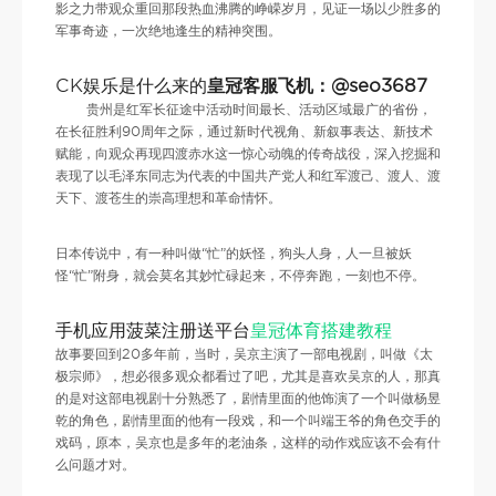
影之力带观众重回那段热血沸腾的峥嵘岁月，见证一场以少胜多的
军事奇迹，一次绝地逢生的精神突围。
CK娱乐是什么来的
皇冠客服飞机：@seo3687
贵州是红军长征途中活动时间最长、活动区域最广的省份，
在长征胜利90周年之际，通过新时代视角、新叙事表达、新技术
赋能，向观众再现四渡赤水这一惊心动魄的传奇战役，深入挖掘和
表现了以毛泽东同志为代表的中国共产党人和红军渡己、渡人、渡
天下、渡苍生的崇高理想和革命情怀。
日本传说中，有一种叫做“忙”的妖怪，狗头人身，人一旦被妖
怪“忙”附身，就会莫名其妙忙碌起来，不停奔跑，一刻也不停。
手机应用菠菜注册送平台
皇冠体育搭建教程
故事要回到20多年前，当时，吴京主演了一部电视剧，叫做《太
极宗师》，想必很多观众都看过了吧，尤其是喜欢吴京的人，那真
的是对这部电视剧十分熟悉了，剧情里面的他饰演了一个叫做杨昱
乾的角色，剧情里面的他有一段戏，和一个叫端王爷的角色交手的
戏码，原本，吴京也是多年的老油条，这样的动作戏应该不会有什
么问题才对。