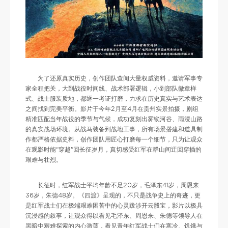
为了还原真实历史，创作团队查阅大量权威资料，邀请军事专
家全程把关，大到战役时间线、战术部署逻辑，小到部队徽章样
式、战士服装质地，都逐一考证打磨，力求在历史真实与艺术表达
之间找到完美平衡。影片于今年2月至4月在贵州实景拍摄，剧组
精准匹配当年战役的季节与气候，成功复刻出雾锁河谷、雨浸山路
的真实战场环境。从战马装备到战地工事，所有场景搭建和道具制
作都严格依据史料，创作团队用匠心打磨每一个细节，只为让观众
在观影时能“穿越”回长征岁月，真切感受红军在群山间迂回穿插的
艰难与壮烈。
长征时，红军战士平均年龄不足20岁，毛泽东41岁，周恩来
36岁，朱德48岁。《四渡》呈现的，不只是战争史上的奇迹，更
是红军战士们在极端艰难困苦中的心灵跋涉开云骰宝，影片以极具
沉浸感的叙事，让观众得以看见毛泽东、周恩来、朱德等领导人在
黑暗中艰难探索的内心激荡，看见青年红军战士们在寒冷、饥饿与