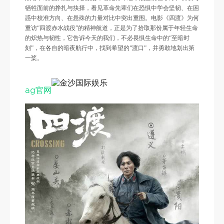
牺牲面前的挣扎与抉择，看见革命先辈们在恐惧中学会坚韧、在困
惑中校准方向、在悬殊的力量对比中突出重围。电影《四渡》为何
重访“四渡赤水战役”的精神航道，正是为了拾取那份属于年轻生命
的炽热与韧性，它告诉今天的我们，不必畏惧生命中的“至暗时
刻”，在各自的暗夜航行中，找到希望的“渡口”，并勇敢地划出第
一桨。
ag官网